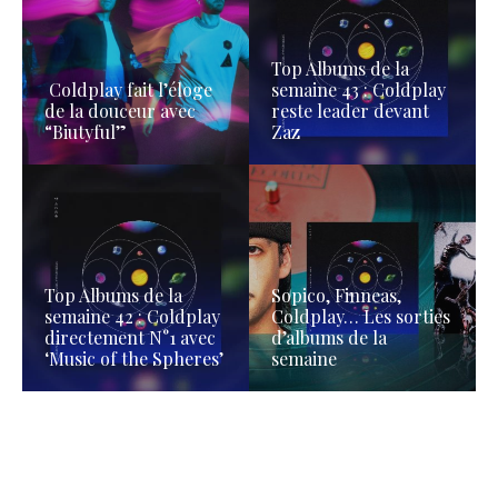
Top Albums de la
Coldplay fait l’éloge
semaine 43 : Coldplay
de la douceur avec
reste leader devant
“Biutyful”
Zaz
Top Albums de la
Sopico, Finneas,
semaine 42 : Coldplay
Coldplay… Les sorties
directement N°1 avec
d’albums de la
‘Music of the Spheres’
semaine