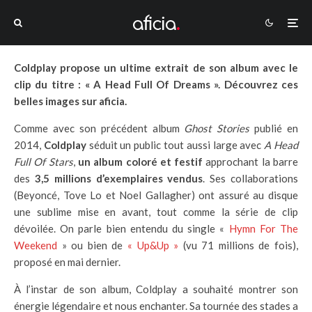
Coldplay propose un ultime extrait de son album avec le
clip du titre : « A Head Full Of Dreams ». Découvrez ces
belles images sur aficia.
Comme avec son précédent album
Ghost Stories
publié en
2014,
Coldplay
séduit un public tout aussi large avec
A Head
Full Of Stars
,
un album coloré et festif
approchant la barre
des
3,5 millions d’exemplaires vendus
. Ses collaborations
(Beyoncé, Tove Lo et Noel Gallagher) ont assuré au disque
une sublime mise en avant, tout comme la série de clip
dévoilée. On parle bien entendu du single «
Hymn For The
Weekend
» ou bien de
« Up&Up »
(vu 71 millions de fois),
proposé en mai dernier.
À l’instar de son album, Coldplay a souhaité montrer son
énergie légendaire et nous enchanter. Sa tournée des stades a