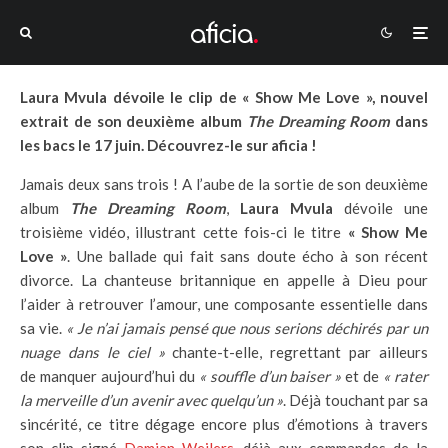
Laura Mvula dévoile le clip de « Show Me Love », nouvel
extrait de son deuxième album
The Dreaming Room
dans
les bacs le 17 juin. Découvrez-le sur aficia !
Jamais deux sans trois ! A l’aube de la sortie de son deuxième
album
The Dreaming Room
,
Laura Mvula
dévoile une
troisième vidéo, illustrant cette fois-ci le titre
« Show Me
Love »
. Une ballade qui fait sans doute écho à son récent
divorce. La chanteuse britannique en appelle à Dieu pour
l’aider à retrouver l’amour, une composante essentielle dans
sa vie.
« Je n’ai jamais pensé que nous serions déchirés par un
nuage dans le ciel »
chante-t-elle, regrettant par ailleurs
de manquer aujourd’hui du
« souffle d’un baiser »
et de
« rater
la merveille d’un avenir avec quelqu’un »
. Déjà touchant par sa
sincérité, ce titre dégage encore plus d’émotions à travers