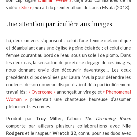
son clip signé
Damian Weilers
, déjà aux commandes de la
vidéo
« She »
, extrait du premier album de Laura Mvula (2013).
Une attention particulière aux images
Ici, deux univers s’opposent : celui d’une femme mélancolique
et déambulant dans une église à peine éclairée ; et celui d’une
femme courant au bord de l’eau, sous un soleil de plomb. Dans
les deux cas, la sensation de pureté se dégage de ces images,
nous donnant envie d’en découvrir davantage… Les deux
précédents clips dévoilées par Laura Mvula pour défendre les
couleurs de son nouveau disque étaient déjà particulièrement
travaillés :
« Overcome »
annonçait un virage et
« Phenomenal
Woman »
présentait une chanteuse heureuse d’assumer
pleinement ses envies.
Produit par
Troy Miller
, l’album
The Dreaming Room
comporte par ailleurs plusieurs collaborations avec
Nile
Rodgers
et le rappeur
Wretch 32
, connu pour ses duos avec