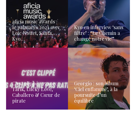
aficia music awards :
le palmarès 2023 avec
Kyo en interview ‘sans
Loic Nottet, Santa,
filtre’ : “Le Chemin a
Kyo…
changé notre vie”
C’est clippé #15 avec
Georgio : son album
Tarik, Lucky Love,
‘Ciel enflammé’, à la
Caballero & Cœur de
poursuite d’un
pirate
équilibre