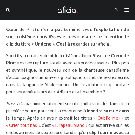
Cœur de Pirate n’en a pas terminé avec l’exploitation de
son troisième opus
Roses
et dévoile à cette intention le
clip du titre « Undone ». C’est à regarder sur aficia !
Sorti il y a un an et demi, le troisième album
Roses
de
Cœur de
Pirate
est en rupture totale avec ses prédécesseurs. Plus pop
et synthétique, le nouveau son de la chanteuse canadienne
s’accompagne d’un univers graphique fort et de textes écrits
dans la langue de Shakespeare. Une évolution trop brutale
pour les admirateurs de « Adieu » et « Ensemble » ?
Roses
n’a pas immédiatement suscité l’adhésion des fans de la
première heure, poussant la chanteuse à
inscrire sa mue dans
le temps
. Après en avoir extrait les titres
« Oublie-moi »
et
« Crier tout bas »
, c’est
« Drapeau blanc »
qui est arrivé sur les
ondes au mois de septembre, tandis qu’un
clip tourné avec sa