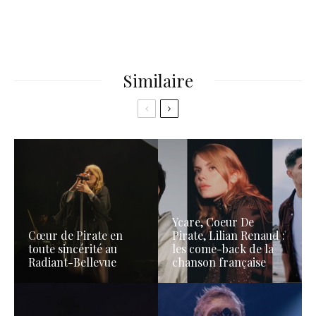
Similaire
Ycare, Coeur De
Cœur de Pirate en
Pirate, Lilian Renaud :
toute sincérité au
les come-back de la
Radiant-Bellevue
chanson française