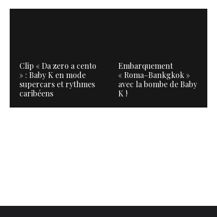
Clip « Da zero a cento
Embarquement
» : Baby K en mode
« Roma–Bankgkok »
supercars et rythmes
avec la bombe de Baby
caribéens
K !