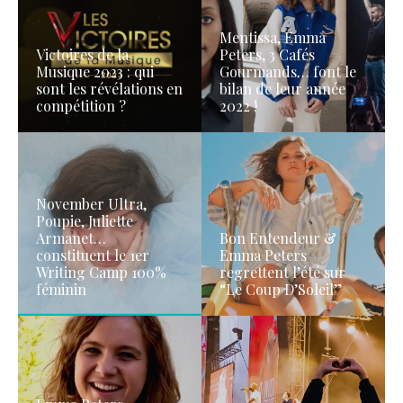
Mentissa, Emma
Victoires de la
Peters, 3 Cafés
Musique 2023 : qui
Gourmands… font le
sont les révélations en
bilan de leur année
compétition ?
2022 !
November Ultra,
Poupie, Juliette
Armanet…
Bon Entendeur &
constituent le 1er
Emma Peters
Writing Camp 100%
regrettent l’été sur
féminin
“Le Coup D’Soleil”