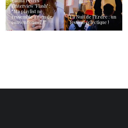
Emma Peters
l’interview ‘Flash’ :
“Ma playlist ne
ressemble à rien de
La Nuit de l’Erdre : un
conventionnel !”
festival éclectique !