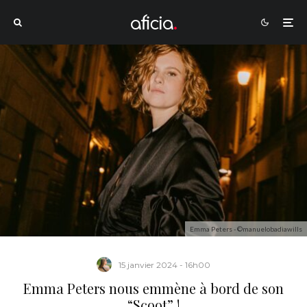
Emma Peters - ©manuelobadiawills
15 janvier 2024 - 16h00
Emma Peters nous emmène à bord de son
“Scoot” !