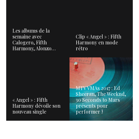
Les albums de la
semaine avec
Clip « Angel » : Fifth
Calogero, Fifth
Harmony en mode
Harmony, Alonzo…
rétro
MTV VMAs 2017 : Ed
Sheeran, The Weeknd,
« Angel » : Fifth
30 Seconds to Mars
Harmony dévoile son
présents pour
nouveau single
performer !