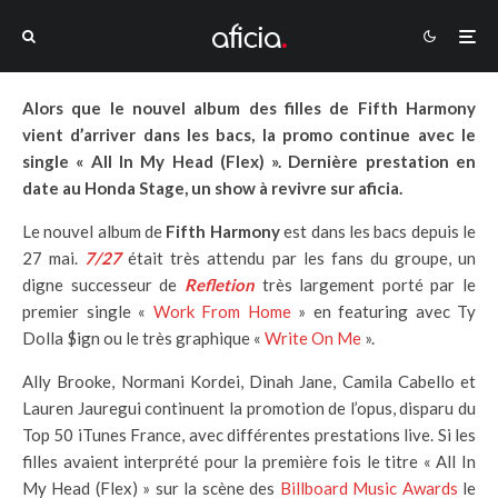
Alors que le nouvel album des filles de Fifth Harmony
vient d’arriver dans les bacs, la promo continue avec le
single « All In My Head (Flex) ». Dernière prestation en
date au Honda Stage, un show à revivre sur aficia.
Le nouvel album de
Fifth Harmony
est dans les bacs depuis le
27 mai.
7/27
était très attendu par les fans du groupe, un
digne successeur de
Refletion
très largement porté par le
premier single «
Work From Home
» en featuring avec Ty
Dolla $ign ou le très graphique «
Write On Me
».
Ally Brooke, Normani Kordei, Dinah Jane, Camila Cabello et
Lauren Jauregui continuent la promotion de l’opus, disparu du
Top 50 iTunes France, avec différentes prestations live. Si les
filles avaient interprété pour la première fois le titre « All In
My Head (Flex) » sur la scène des
Billboard Music Awards
le