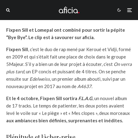
Fixpen Sill et Lomepal ont combiné pour sortir la pépite
“Bye Bye”. Le clip est à savourer sur aficia.
Fixpen Sill
, c’est le duo de rap mené par Keroué et Vidji, formé
en 2009 et qui s’était fait une place de choix dans le groupe
5Majeur. S’il y a bien un de leur projet à écouter, c’est
On verra
plus tard
, un EP concis et puissant de 4 titres. On se penche
ensuite sur
Edelweiss
, un premier album abouti, suivi par un
nouveau projet en 2017 au nom de
A4637
.
Et le 4 octobre, Fixpen Sill sortira
F.L.A.G
, un nouvel album
de 17 tracks. Le temps de patienter, les deux potes avaient
levé le voile sur « Le piège » et « Mes clopes », deux morceaux
aux ambiances bien définies, surprenantes et inédites.
Plénitude et lâcher-prise