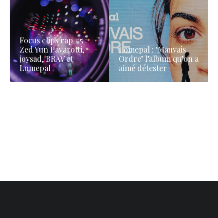
Focus clips rap #5 :
Zed Yun Pavarotti,
Lomepal : ‘Mauvais
joysad, BRAV et
Ordre’ l’album qu’on a
Lomepal
aimé détester