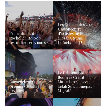
Les Déferlantes 2023 :
Un concentré
Francofolies de La
d’artistes mythiques
Rochelle : 150 000
(Rosalia, Sting,
festivaliers en 5 jours !
Indochine…) !
Le Printemps de
Bourges Crédit
Garorock 2023 : les
Mutuel 2023 avec
premiers artistes
Selah Sue, Lomepal, -
dévoilés
M-, Adé.…