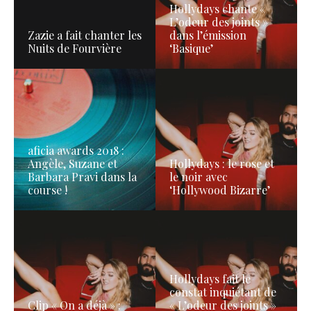
Hollydays chante «
L’odeur des joints »
Zazie a fait chanter les
dans l’émission
Nuits de Fourvière
‘Basique’
aficia awards 2018 :
Angèle, Suzane et
Hollydays : le rose et
Barbara Pravi dans la
le noir avec
course !
‘Hollywood Bizarre’
Hollydays fait le
constat inquiétant de
Clip « On a déjà » :
« L’odeur des joints »