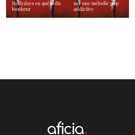
Hollydays en quête du
sur une mélodie pop
bonheur
addictive