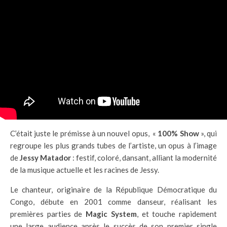
C’était juste le prémisse à un nouvel opus, «
100% Show
», qui
regroupe les plus grands tubes de l’artiste, un opus à l’image
de
Jessy Matador
: festif, coloré, dansant, alliant la modernité
de la musique actuelle et les racines de Jessy.
Le chanteur, originaire de la République Démocratique du
Congo, débute en 2001 comme danseur, réalisant les
premières parties de
Magic System
, et touche rapidement
une large audience après le succès de son premier single