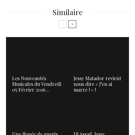
Similaire
Les Nouveautés
Jessy Matador revient
Musicales du Vendredi
nous dire « J’en ai
05 Février 2016…
marre ! » !
Une flopée de guests
DJ Assad, Jessy