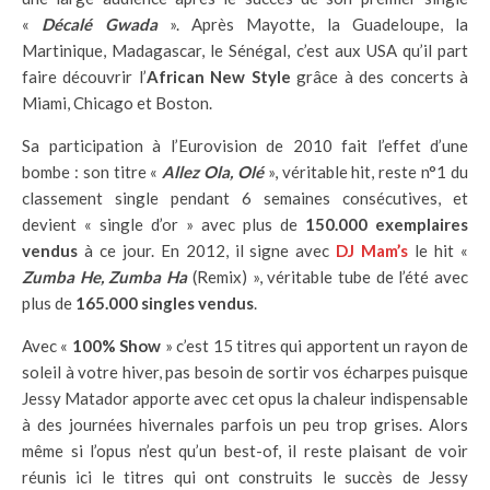
«
Décalé Gwada
». Après Mayotte, la Guadeloupe, la
Martinique, Madagascar, le Sénégal, c’est aux USA qu’il part
faire découvrir l’
African New Style
grâce à des concerts à
Miami, Chicago et Boston.
Sa participation à l’Eurovision de 2010 fait l’effet d’une
bombe : son titre «
Allez Ola, Olé
», véritable hit, reste n°1 du
classement single pendant 6 semaines consécutives, et
devient « single d’or » avec plus de
150.000 exemplaires
vendus
à ce jour. En 2012, il signe avec
DJ Mam’s
le hit «
Zumba He, Zumba Ha
(Remix) », véritable tube de l’été avec
plus de
165.000 singles vendus
.
Avec «
100% Show
» c’est 15 titres qui apportent un rayon de
soleil à votre hiver, pas besoin de sortir vos écharpes puisque
Jessy Matador apporte avec cet opus la chaleur indispensable
à des journées hivernales parfois un peu trop grises. Alors
même si l’opus n’est qu’un best-of, il reste plaisant de voir
réunis ici le titres qui ont construits le succès de Jessy