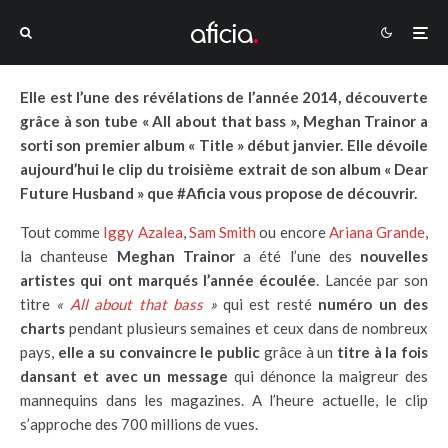
Elle est l’une des révélations de l’année 2014, découverte
grâce à son tube « All about that bass », Meghan Trainor a
sorti son premier album « Title » début janvier. Elle dévoile
aujourd’hui le clip du troisième extrait de son album « Dear
Future Husband » que #Aficia vous propose de découvrir.
Tout comme
Iggy Azalea
,
Sam Smith
ou encore
Ariana Grande
,
la chanteuse
Meghan Trainor
a été l’une des
nouvelles
artistes qui ont marqués l’année écoulée
. Lancée par son
titre
«
All about that bass
»
qui est resté
numéro un des
charts
pendant plusieurs semaines et ceux dans de nombreux
pays,
elle a su convaincre le public
grâce à un
titre à la fois
dansant et avec un message
qui dénonce la maigreur des
mannequins dans les magazines. A l’heure actuelle, le clip
s’approche des 700 millions de vues.