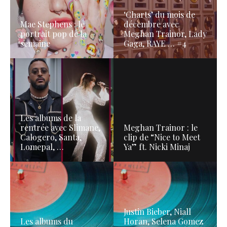
‘Charts’ du mois de
Mae Stephens : le
décembre avec
portrait pop de la
Meghan Trainor, Lady
semaine
Gaga, RAYE … #4
Les albums de la
rentrée avec Slimane,
Meghan Trainor : le
Calogero, Santa,
clip de “Nice to Meet
Lomepal, …
Ya” ft. Nicki Minaj
Justin Bieber, Niall
Les albums du
Horan, Selena Gomez