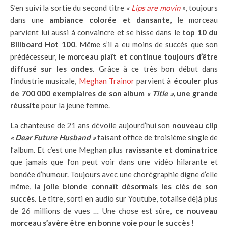
S’en suivi la sortie du second titre
«
Lips are movin
»
, toujours
dans une
ambiance colorée et dansante
, le morceau
parvient lui aussi à convaincre et se hisse dans le
top 10 du
Billboard Hot 100
. Même s’il a eu moins de succès que son
prédécesseur,
le morceau plaît et continue toujours d’être
diffusé sur les ondes
. Grâce à ce très bon début dans
l’industrie musicale,
Meghan Trainor
parvient à
écouler plus
de 700 000 exemplaires de son album
« Title »
, une grande
réussite
pour la jeune femme.
La chanteuse de 21 ans dévoile aujourd’hui son
nouveau clip
« Dear Future Husband »
faisant office de troisième single de
l’album. Et c’est une Meghan plus
ravissante et dominatrice
que jamais que l’on peut voir dans une vidéo hilarante et
bondée d’humour. Toujours avec une chorégraphie digne d’elle
même,
la jolie blonde connaît désormais les clés de son
succès
. Le titre, sorti en audio sur Youtube, totalise déjà plus
de 26 millions de vues … Une chose est sûre,
ce nouveau
morceau s’avère être en bonne voie pour le succès !