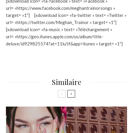
[xdownload icon= »fa-facebook » text= »Facebook »
url= »https://www.facebook.com/meghantrainorsongs »
target= »1″] [xdownload icon= »fa-twitter » text= »Twitter »
url= »https://twitter.com/Meghan_Trainor » target= »1″]
[xdownload icon= »fa-music » text= »Téléchargement »
url= »https://geo.itunes.apple.com/us/album/title-
deluxe/id929825574?at=11lu5f&app=itunes » target= »1″]
Similaire