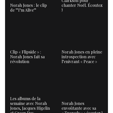
Clarkson pour
Norah Jones : le clip
chanter Noël. Écoutez
de ”I’m Alive”
!
Clip « Flipside » :
Norah Jones en pleine
Norah Jones fait sa
introspection avec
révolution
l’enivrant « Peace »
Les albums de la
semaine avec Norah
Norah Jones
Jones, Jacques Higelin
envoûtante avec sa
et Green Day…
« Tragedy » : écoutez !