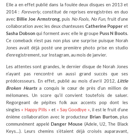
Elle a en effet publié dans la foulée deux disques en 2013 et
2014 :
Foreverly
, constitué de reprises enregistrées en duo
avec
Billie Joe Armstrong
, puis
No Fools, No Fun
, fruit d’une
collaboration avec les deux chanteuses
Catherine Popper
et
Sasha Dobson
qui forment avec elle le groupe
Puss N Boots
.
Ce comeback n’est pas non plus une surprise puisque Norah
Jones avait déjà posté une première photo prise en studio
d’enregistrement, sur Instagram, au mois de janvier.
Les attentes sont grandes, le dernier disque de Norah Jones
n’ayant pas rencontré un aussi grand succès que ses
prédécesseurs. En effet, publié au mois d’avril 2012,
Little
Broken Hearts
a conquis le cœur de près d’un million de
mélomanes. Un score qu’il convient toutefois de saluer.
Regorgeant de pépites folk aux accents pop dont les
singles
« Happy Pills »
et
« Say Goodbye »
, il est le fruit d’une
énième collaboration avec le producteur
Brian Burton
, plus
communément appelé
Danger Mouse
(Adele, U2, The Black
Keys…). Leurs chemins s’étaient déjà croisés auparavant,