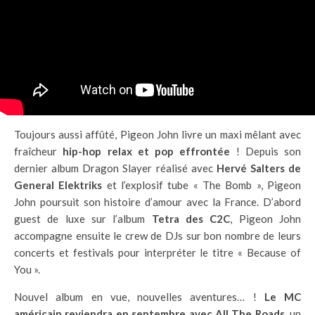
Toujours aussi affûté, Pigeon John livre un maxi mêlant avec
fraîcheur
hip-hop relax et pop effrontée
! Depuis son
dernier album Dragon Slayer réalisé avec
Hervé Salters de
General Elektriks
et l’explosif tube « The Bomb », Pigeon
John poursuit son histoire d’amour avec la France. D’abord
guest de luxe sur l’album
Tetra des C2C
, Pigeon John
accompagne ensuite le crew de DJs sur bon nombre de leurs
concerts et festivals pour interpréter le titre « Because of
You ».
Nouvel album en vue, nouvelles aventures… !
Le MC
américain reviendra en septembre avec All The Roads
, un