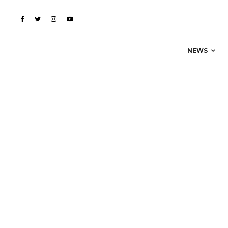
Syd – « All About Me »
NEWS