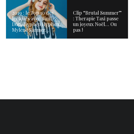
2019 : le Top 10 des
Clip “Brutal Summer”
lecteurs avec Tim
: Therapie Taxi passe
Dup, Hyphen Hyphen,
un joyeux Noël… Ou
Mylène Farmer…
pas !