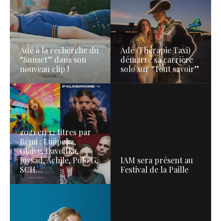
Adé à la recherche du
Adé (Thérapie Taxi)
“Sunset” dans son
démarre sa carrière
nouveau clip !
solo sur “Tout savoir”
2021 en 12 titres par
Rémi : Lujipeka,
Glaive, Davodka,
Joysad, Achile, Polo G,
IAM sera présent au
SCH…
Festival de la Paille