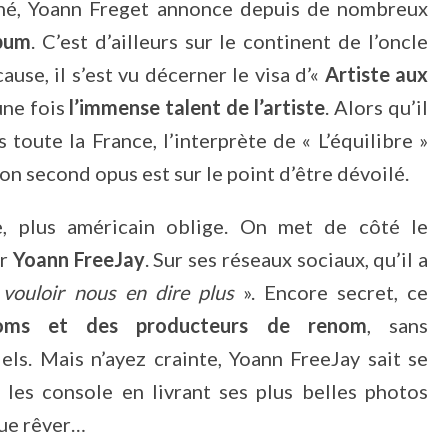
ourné, Yoann Freget annonce depuis de nombreux
lbum
. C’est d’ailleurs sur le continent de l’oncle
cause, il s’est vu décerner le visa d’«
Artiste aux
une fois
l’immense talent de l’artiste
. Alors qu’il
 toute la France, l’interprète de « L’équilibre »
on second opus est sur le point d’être dévoilé.
 plus américain oblige. On met de côté le
ur
Yoann FreeJay
. Sur ses réseaux sociaux, qu’il a
vouloir nous en dire plus
». Encore secret, ce
oms et des producteurs de renom
, sans
els. Mais n’ayez crainte, Yoann FreeJay sait se
 les console en livrant ses plus belles photos
que rêver…