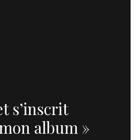
t s’inscrit
 mon album »