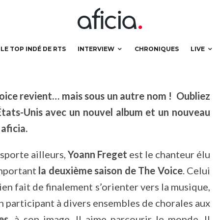
 FreeJay !
LE TOP INDÉ DE RTS
INTERVIEW
CHRONIQUES
LIVE
Voice revient… mais sous un autre nom ! Oubliez
 États-Unis avec un nouvel album et un nouveau
aficia.
sporte ailleurs,
Yoann Freget
est le chanteur élu
emportant
la deuxième saison de The Voice
. Celui
bien fait de finalement s’orienter vers la musique,
en participant à divers ensembles de chorales aux
es
, à son image. Il aime parcourir le monde. Il