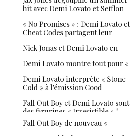
hit avec Demi Lovato et Sefflon
Don. Écoutez « Instruction » !
« No Promises » : Demi Lovato et
Cheat Codes partagent leur
summer hit !
Nick Jonas et Demi Lovato en
duo sur un « Close » langoureux
Demi Lovato montre tout pour «
Body Say » !
Demi Lovato interprète « Stone
Cold » à l’émission Good
Morning America
Fall Out Boy et Demi Lovato sont
des figurines « Irresistible » !
Fall Out Boy de nouveau «
Irresistible » avec Demi Lovato !