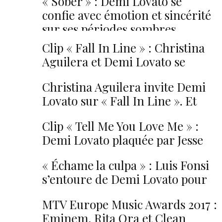
« Sober » : Demi Lovato se
confie avec émotion et sincérité
sur ses périodes sombres
Clip « Fall In Line » : Christina
Aguilera et Demi Lovato se
libèrent de toute emprise
Christina Aguilera invite Demi
Lovato sur « Fall In Line ». Et
c’est intense !
Clip « Tell Me You Love Me » :
Demi Lovato plaquée par Jesse
Williams le jour de leur mariage
« Échame la culpa » : Luis Fonsi
s’entoure de Demi Lovato pour
décrocher un nouveau tube
MTV Europe Music Awards 2017 :
Eminem, Rita Ora et Clean