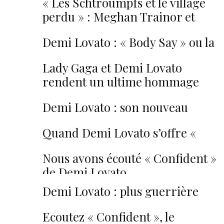
« Les Schtroumpfs et le village
perdu » : Meghan Trainor et
Demi Lovato sont dans la place !
Demi Lovato : « Body Say » ou la
sensualité incarnée
Lady Gaga et Demi Lovato
rendent un ultime hommage
aux victimes d’Orlando
Demi Lovato : son nouveau
single officiel est « Stone Cold » !
Quand Demi Lovato s’offre «
Hello » d’Adele…
Nous avons écouté « Confident »
de Demi Lovato…
Demi Lovato : plus guerrière
que jamais pour « Confident » !
Ecoutez « Confident », le