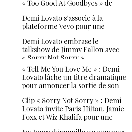
« Too Good At Goodbyes » de
Sam Smith. Et c’est touchant !
Demi Lovato s’associe à la
plateforme Vevo pour une
session live intense. Écoutez !
Demi Lovato embrase le
talkshow de Jimmy Fallon avec
« Sorry Not Sorry »
« Tell Me You Love Me » : Demi
Lovato lâche un titre dramatique
pour annoncer la sortie de son
sixième album
Clip « Sorry Not Sorry » : Demi
Lovato invite Paris Hilton, Jamie
Foxx et Wiz Khalifa pour une
soirée branchée
Jax Jones dégoupille un summer