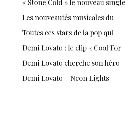
« Stone Cold » le nouveau single
de Demi Lovato !
Les nouveautés musicales du
vendredi #7
Toutes ces stars de la pop qui
annoncent leur retour !
Demi Lovato : le clip « Cool For
The Summer » arrive !
Demi Lovato cherche son héro
dans « Nightingale »…
Demi Lovato – Neon Lights