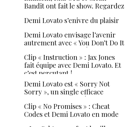
Bandit ont fait le show. Regardez
les meilleures performances !
Demi Lovato s’enivre du plaisir
charnel avec « Sexy Dirty Love »
Demi Lovato envisage l’avenir
autrement avec « You Don’t Do It
For Me Anymore ». Écoutez-la !
Clip « Instruction » : Jax Jones
fait équipe avec Demi Lovato. Et
c’est percutant !
Demi Lovato est « Sorry Not
Sorry », un single efficace
destiné aux haters. Écoutez !
Clip « No Promises » : Cheat
Codes et Demi Lovato en mode
post-apocalyptique