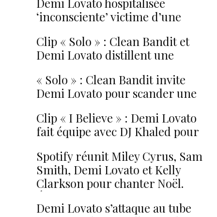
Demi Lovato hospitalisée
‘inconsciente’ victime d’une
overdose
Clip « Solo » : Clean Bandit et
Demi Lovato distillent une
vengeance qui a du chien
« Solo » : Clean Bandit invite
Demi Lovato pour scander une
rupture douloureuse
Clip « I Believe » : Demi Lovato
fait équipe avec DJ Khaled pour
‘Un raccourci dans le temps’
Spotify réunit Miley Cyrus, Sam
Smith, Demi Lovato et Kelly
Clarkson pour chanter Noël.
Écoutez !
Demi Lovato s’attaque au tube