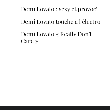
nouveau single de Demi Lovato !
Demi Lovato : sexy et provoc’
dans « Cool For The Summer » !
Demi Lovato touche à l’électro
dans « Cool for the Summer » !
Demi Lovato « Really Don’t
Care »