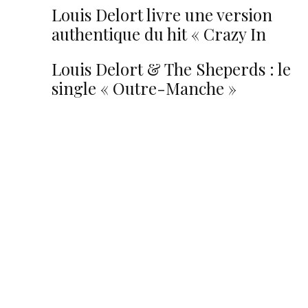
Louis Delort livre une version
authentique du hit « Crazy In
Love » de Beyoncé
Louis Delort & The Sheperds : le
single « Outre-Manche »