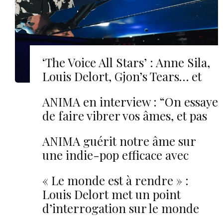
‘The Voice All Stars’ : Anne Sila,
Louis Delort, Gjon’s Tears… et
après l’émission ?
ANIMA en interview : “On essaye
de faire vibrer vos âmes, et pas
uniquement vos oreilles”
ANIMA guérit notre âme sur
une indie-pop efficace avec
“Fight/Focus”
« Le monde est à rendre » :
Louis Delort met un point
d’interrogation sur le monde
actuel