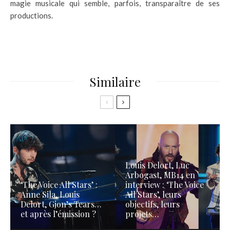
magie musicale qui semble, parfois, transparaître de ses
productions.
Similaire
Louis Delort, Luc
Arbogast, MB14 en
‘The Voice All Stars’ :
interview : ‘The Voice
Anne Sila, Louis
All Stars’, leurs
Delort, Gjon’s Tears…
objectifs, leurs
et après l’émission ?
projets…