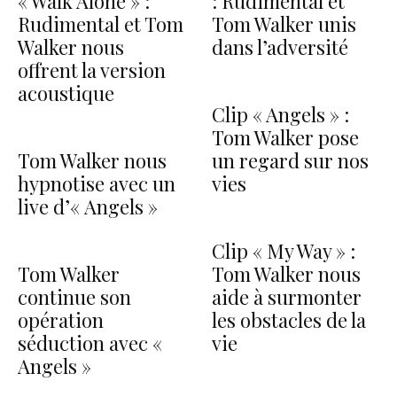
« Walk Alone » :
: Rudimental et
Rudimental et Tom
Tom Walker unis
Walker nous
dans l’adversité
offrent la version
acoustique
Clip « Angels » :
Tom Walker pose
Tom Walker nous
un regard sur nos
hypnotise avec un
vies
live d’« Angels »
Clip « My Way » :
Tom Walker
Tom Walker nous
continue son
aide à surmonter
opération
les obstacles de la
séduction avec «
vie
Angels »