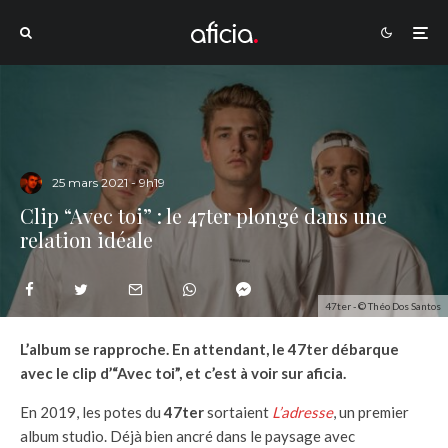
25 mars 2021 - 9h19
Clip “Avec toi” : le 47ter plongé dans une
relation idéale
47ter - © Théo Dos Santos
L’album se rapproche. En attendant, le 47ter débarque
avec le clip d’“Avec toi”, et c’est à voir sur aficia.
En 2019, les potes du
47ter
sortaient
L’adresse
, un premier
album studio. Déjà bien ancré dans le paysage avec