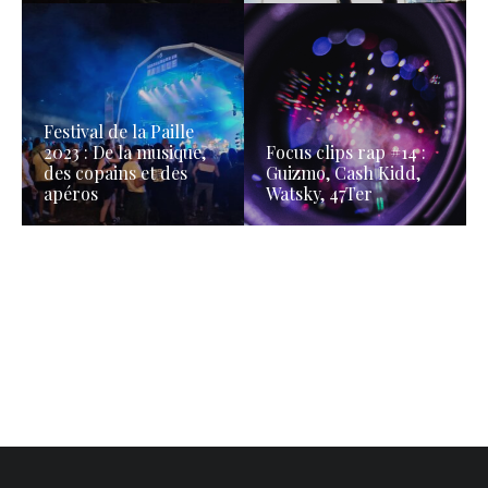
Festival de la Paille
2023 : De la musique,
Focus clips rap #14 :
des copains et des
Guizmo, Cash Kidd,
apéros
Watsky, 47Ter