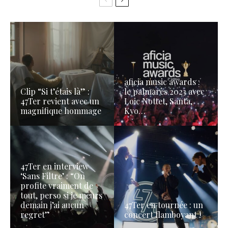
aficia music awards :
Clip “Si t’étais là” :
le palmarès 2023 avec
47Ter revient avec un
Loic Nottet, Santa,
magnifique hommage
Kyo…
47Ter en interview
‘Sans Filtre’ : “On
profite vraiment de
tout, perso si je meurs
demain j’ai aucun
47Ter en tournée : un
regret”
concert flamboyant !