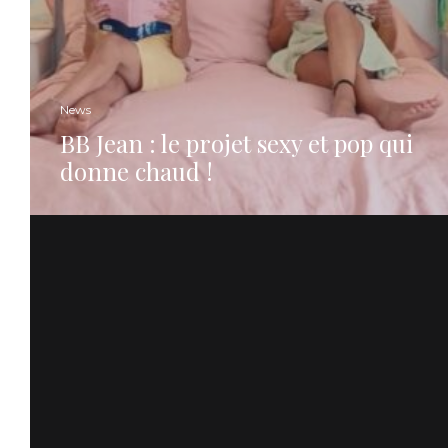
News
BB Jean : le projet sexy et pop qui
donne chaud !