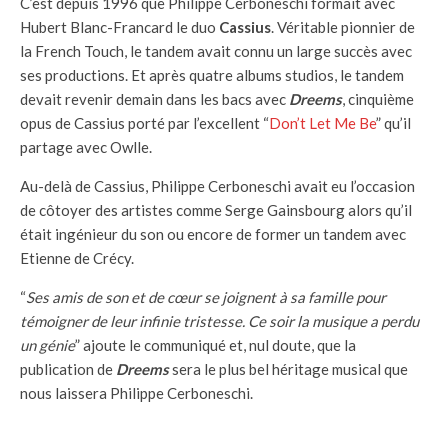
C’est depuis 1996 que Philippe Cerboneschi formait avec
Hubert Blanc-Francard le duo
Cassius
. Véritable pionnier de
la French Touch, le tandem avait connu un large succès avec
ses productions. Et après quatre albums studios, le tandem
devait revenir demain dans les bacs avec
Dreems
, cinquième
opus de Cassius porté par l’excellent “
Don’t Let Me Be
” qu’il
partage avec Owlle.
Au-delà de Cassius, Philippe Cerboneschi avait eu l’occasion
de côtoyer des artistes comme Serge Gainsbourg alors qu’il
était ingénieur du son ou encore de former un tandem avec
Etienne de Crécy.
“
Ses amis de son et de cœur se joignent à sa famille pour
témoigner de leur infinie tristesse. Ce soir la musique a perdu
un génie
” ajoute le communiqué et, nul doute, que la
publication de
Dreems
sera le plus bel héritage musical que
nous laissera Philippe Cerboneschi.