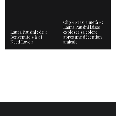
Clip « Frasi a metà » :
Laura Pausini laisse
Laura Pausini : de «
exploser sa colère
Benvenuto » à « I
après une déception
Need Love »
amicale