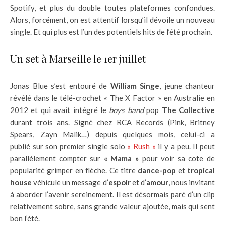
Spotify, et plus du double toutes plateformes confondues.
Alors, forcément, on est attentif lorsqu’il dévoile un nouveau
single. Et qui plus est l’un des potentiels hits de l’été prochain.
Un set à Marseille le 1er juillet
Jonas Blue s’est entouré de
William Singe
, jeune chanteur
révélé dans le télé-crochet « The X Factor » en Australie en
2012 et qui avait intégré le
boys band
pop
The Collective
durant trois ans. Signé chez RCA Records (Pink, Britney
Spears, Zayn Malik…) depuis quelques mois, celui-ci a
publié sur son premier single solo
« Rush »
il y a peu. Il peut
parallèlement compter sur
« Mama »
pour voir sa cote de
popularité grimper en flèche. Ce titre
dance-pop
et
tropical
house
véhicule un message d’
espoir
et d’
amour
, nous invitant
à aborder l’avenir sereinement. Il est désormais paré d’un clip
relativement sobre, sans grande valeur ajoutée, mais qui sent
bon l’été.