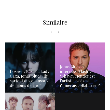
Similaire
Jonas Blue en
Dossier : Rosalia, Lady
interview ‘Flash’ :
Gaga, Jonas Blue… ils
“Shawn Mendes est
sortent des chansons
l’artiste avec qui
de moins de 2:30’
j’aimerais collaborer !“