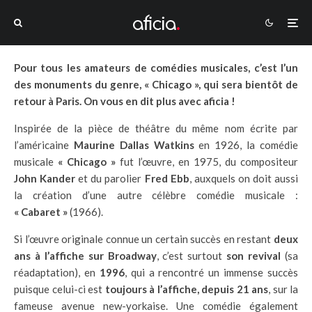
Pour tous les amateurs de comédies musicales, c’est l’un
des monuments du genre, « Chicago », qui sera bientôt de
retour à Paris. On vous en dit plus avec aficia !
Inspirée de la pièce de théâtre du même nom écrite par
l’américaine
Maurine Dallas Watkins
en 1926, la comédie
musicale
« Chicago »
fut l’œuvre, en 1975, du compositeur
John Kander
et du parolier
Fred Ebb
, auxquels on doit aussi
la création d’une autre célèbre comédie musicale :
« Cabaret »
(1966).
Si l’œuvre originale connue un certain succès en restant
deux
ans à l’affiche sur Broadway
, c’est surtout
son revival
(sa
réadaptation), en
1996
, qui a rencontré un immense succès
puisque celui-ci est
toujours à l’affiche, depuis 21 ans
, sur la
fameuse avenue new-yorkaise. Une comédie également