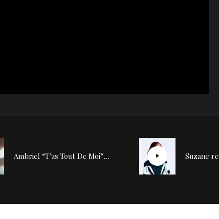
Ambriel “T’as Tout De Moi” : une émotion tatouée sur la peau