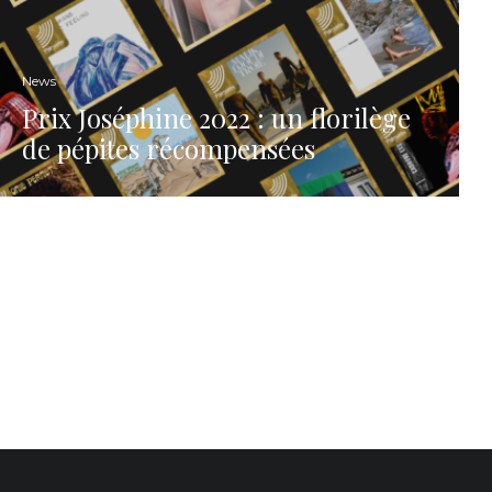
News
Prix Joséphine 2022 : un florilège
de pépites récompensées