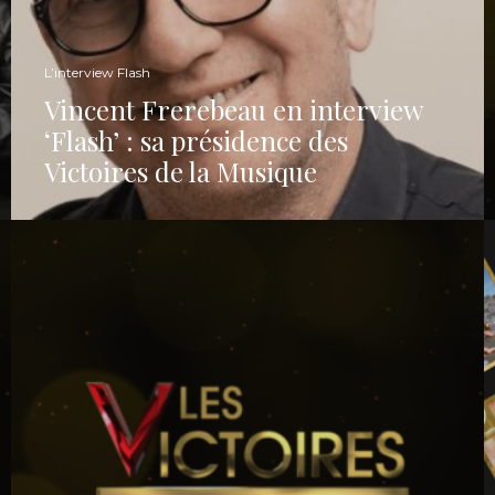
L’interview Flash
Vincent Frerebeau en interview
‘Flash’ : sa présidence des
Victoires de la Musique