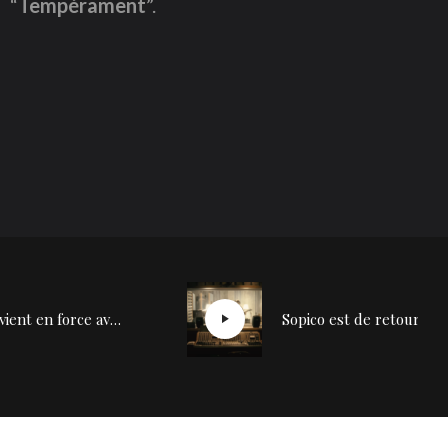
“
Tempérament
”.
Suzane revient en force avec “Mouvement”