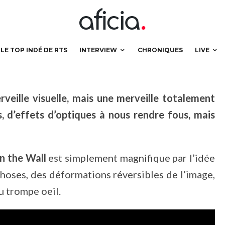
t irréel !
LE TOP INDÉ DE RTS
INTERVIEW
CHRONIQUES
LIVE
veille visuelle, mais une merveille totalement
ls, d’effets d’optiques à nous rendre fous, mais
n the Wall
est simplement magnifique par l’idée
phoses, des déformations réversibles de l’image,
u trompe oeil.