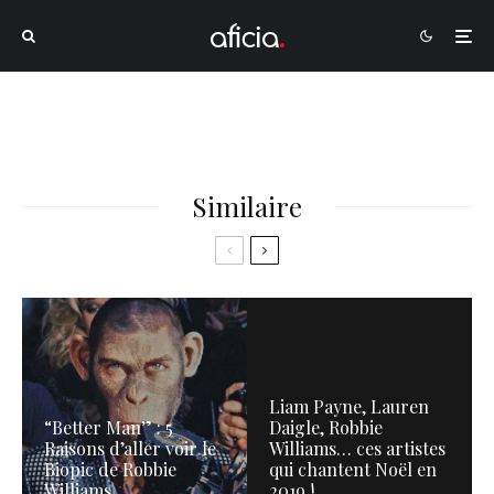
Similaire
Liam Payne, Lauren
“Better Man” : 5
Daigle, Robbie
Raisons d’aller voir le
Williams… ces artistes
Biopic de Robbie
qui chantent Noël en
Williams
2019 !