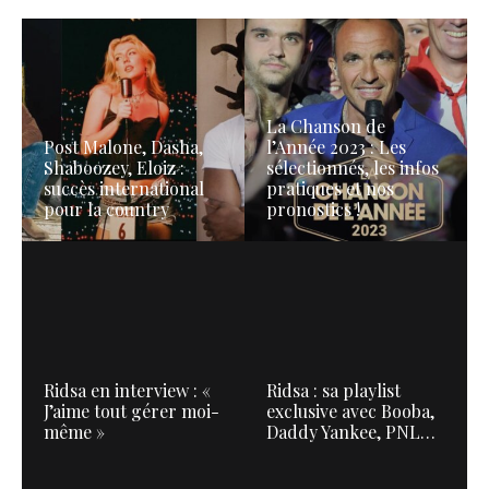
La Chanson de
Post Malone, Dasha,
l’Année 2023 : Les
Shaboozey, Eloiz :
sélectionnés, les infos
succès international
pratiques et nos
pour la country
pronostics !
Ridsa en interview : «
Ridsa : sa playlist
J’aime tout gérer moi-
exclusive avec Booba,
même »
Daddy Yankee, PNL…