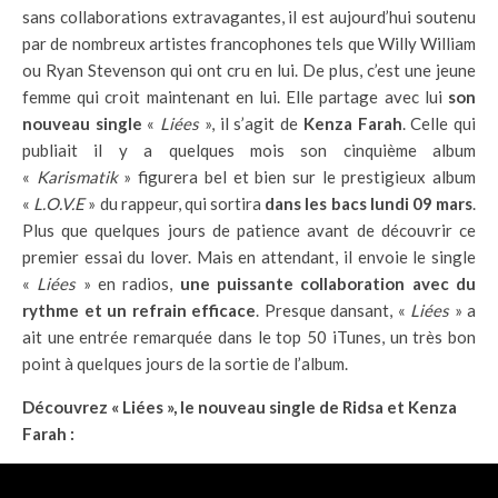
sans collaborations extravagantes, il est aujourd’hui soutenu
par de nombreux artistes francophones tels que Willy William
ou Ryan Stevenson qui ont cru en lui. De plus, c’est une jeune
femme qui croit maintenant en lui. Elle partage avec lui
son
nouveau single
«
Liées
», il s’agit de
Kenza Farah
. Celle qui
publiait il y a quelques mois son cinquième album
«
Karismatik
» figurera bel et bien sur le prestigieux album
«
L.O.V.E
» du rappeur, qui sortira
dans les bacs lundi 09 mars
.
Plus que quelques jours de patience avant de découvrir ce
premier essai du lover. Mais en attendant, il envoie le single
«
Liées
» en radios,
une puissante collaboration avec du
rythme et un refrain efficace
. Presque dansant, «
Liées
» a
ait une entrée remarquée dans le top 50 iTunes, un très bon
point à quelques jours de la sortie de l’album.
Découvrez « Liées », le nouveau single de Ridsa et Kenza
Farah :