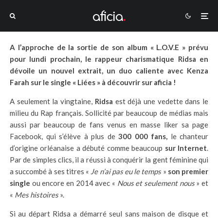
A l’approche de la sortie de son album « L.O.V.E » prévu
pour lundi prochain, le rappeur charismatique Ridsa en
dévoile un nouvel extrait, un duo caliente avec Kenza
Farah sur le single « Liées » à découvrir sur aficia !
A seulement la vingtaine,
Ridsa
est déjà une vedette dans le
milieu du Rap français. Sollicité par beaucoup de médias mais
aussi par beaucoup de fans venus en masse liker sa page
Facebook, qui s’élève à plus de
300 000 fans,
le chanteur
d’origine orléanaise a débuté comme beaucoup
sur Internet
.
Par de simples clics, il a réussi à conquérir la gent féminine qui
a succombé à ses titres «
Je n’ai pas eu le temps
»
son premier
single
ou encore en 2014 avec «
Nous et seulement nous
» et
«
Mes histoires
».
Si au départ Ridsa a démarré seul sans maison de disque et