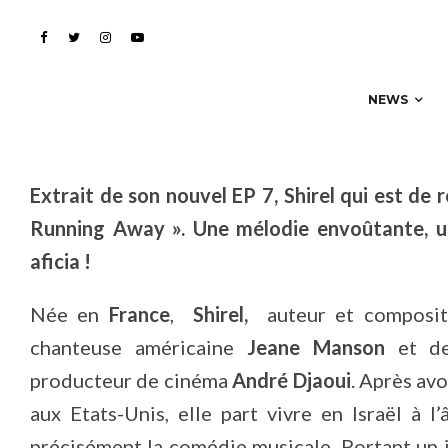
nouveau single « Runn
NEWS
Extrait de son nouvel EP 7, Shirel qui est de
Running Away ». Une mélodie envoûtante, un
aficia !
Née en
France
,
Shirel,
auteur et compositeu
chanteuse américaine
Jeane Manson
et de 
producteur de cinéma
André Djaoui
. Après avo
aux Etats-Unis, elle part vivre en Israël à 
précisément la comédie musicale. Portant un i