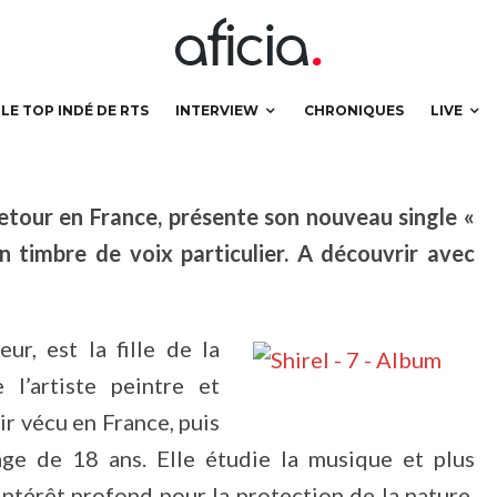
ing away »
LE TOP INDÉ DE RTS
INTERVIEW
CHRONIQUES
LIVE
 retour en France, présente son nouveau single «
 timbre de voix particulier. A découvrir avec
r, est la fille de la
l’artiste peintre et
ir vécu en France, puis
l’âge de 18 ans. Elle étudie la musique et plus
ntérêt profond pour la protection de la nature,