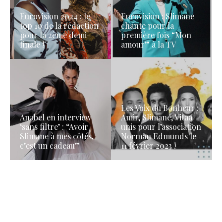
Eurovision 2024 : le
Eurovision : Slimane
top 10 de la rédaction
chante pour la
pour la 2ème demi-
première fois “Mon
finale !
amour” à la TV
Les Voix du Bonheur :
Anabel en interview
Amir, Slimane, Vitaa
‘sans filtre’ : “Avoir
unis pour l’association
Slimane à mes côtés,
Norman Edmunds le
c’est un cadeau”
11 février 2023 !