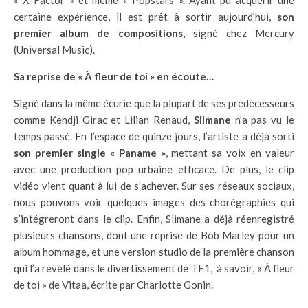
« X-Factor » et même « Popstars ». Ayant pu acquérir une
certaine expérience, il est prêt à sortir aujourd’hui,
son
premier album de compositions
, signé chez Mercury
(Universal Music).
Sa reprise de « À fleur de toi » en écoute…
Signé dans la même écurie que la plupart de ses prédécesseurs
comme Kendji Girac et Lilian Renaud,
Slimane
n’a pas vu le
temps passé. En l’espace de quinze jours, l’artiste a déjà sorti
son premier single «
Paname
»
, mettant sa voix en valeur
avec une production pop urbaine efficace. De plus, le clip
vidéo vient quant à lui de s’achever. Sur ses réseaux sociaux,
nous pouvons voir quelques images des chorégraphies qui
s’intégreront dans le clip. Enfin, Slimane a déjà réenregistré
plusieurs chansons, dont une reprise de Bob Marley pour un
album hommage, et une version studio de la première chanson
qui l’a révélé dans le divertissement de TF1, à savoir, « À fleur
de toi » de Vitaa, écrite par Charlotte Gonin.