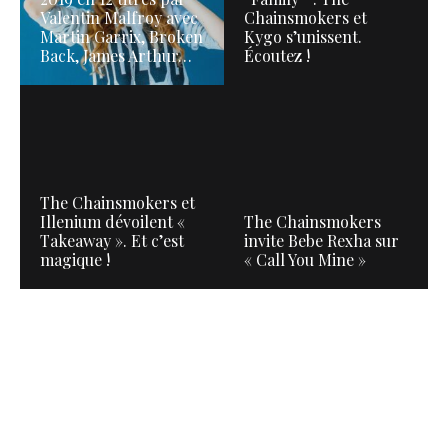
Valentin Malfroy avec
Chainsmokers et
Martin Garrix, Broken
Kygo s’unissent.
Back, James Arthur…
Écoutez !
The Chainsmokers et
Illenium dévoilent «
The Chainsmokers
Takeaway ». Et c’est
invite Bebe Rexha sur
magique !
« Call You Mine »