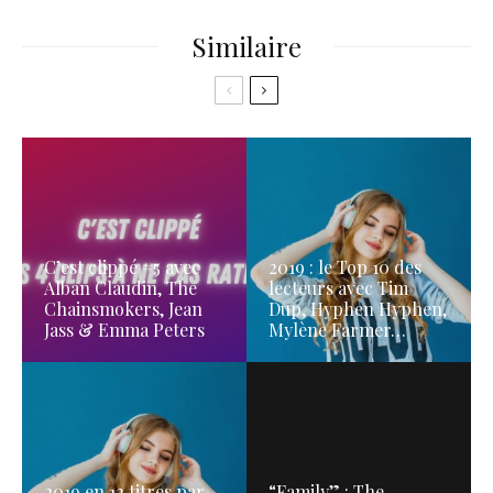
Similaire
C’est clippé #5 avec
2019 : le Top 10 des
Alban Claudin, The
lecteurs avec Tim
Chainsmokers, Jean
Dup, Hyphen Hyphen,
Jass & Emma Peters
Mylène Farmer…
2019 en 12 titres par
“Family” : The