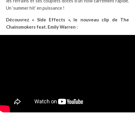
les refrains et ses couplets dotés d’un flow carrément rapide.
Un ‘summer hit’ en puissance !
Découvrez « Side Effects », le nouveau clip de The
Chainsmokers feat. Emily Warren :