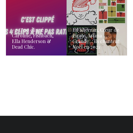
#2 C’est clippé :
Ed Sheeran, Cœur de
Cäroline, Fishbach,
Pirate, Ariana
Ella Henderson &
Grande… ils chantent
Dead Chic.
Noël en 2021