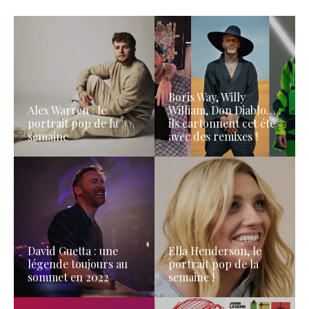
Boris Way, Willy
Alex Warren : le
William, Don Diablo… :
portrait pop de la
ils cartonnent cet été
semaine
avec des remixes !
David Guetta : une
Ella Henderson, le
légende toujours au
portrait pop de la
sommet en 2022
semaine !