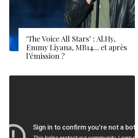
‘The Voice All Stars’ : Al.Hy,
Emmy Liyana, MB14… et après
l’émission ?