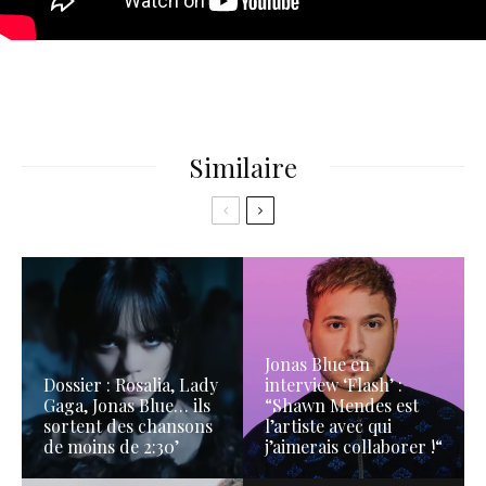
Similaire
Jonas Blue en
Dossier : Rosalia, Lady
interview ‘Flash’ :
Gaga, Jonas Blue… ils
“Shawn Mendes est
sortent des chansons
l’artiste avec qui
de moins de 2:30’
j’aimerais collaborer !“