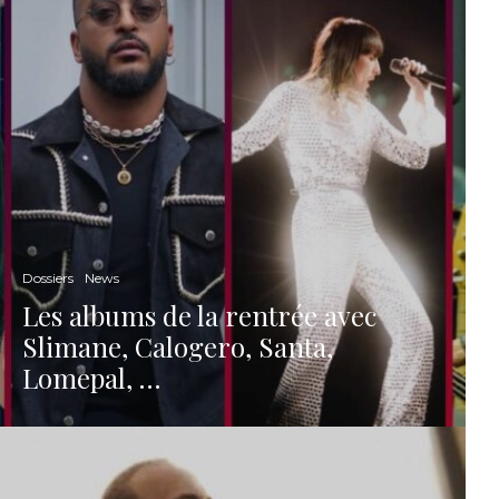
Dossiers
News
Les albums de la rentrée avec
Slimane, Calogero, Santa,
Lomepal, …