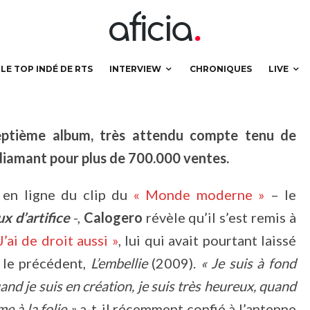
LE TOP INDÉ DE RTS
INTERVIEW
CHRONIQUES
LIVE
 septième album, très attendu compte tenu de
e diamant pour plus de 700.000 ventes.
 en ligne du clip du
« Monde moderne »
– le
ux d’artifice
-,
Calogero
révèle qu’il s’est remis à
J’ai de droit aussi »
, lui qui avait pourtant laissé
t le précédent,
L’embellie
(2009).
« Je suis à fond
 je suis en création, je suis très heureux, quand
e à la folie »
a-t-il récemment confié à l’antenne