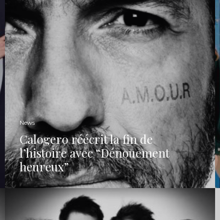
News
Calogero réécrit la fin de
l’histoire avec “Dénouement
heureux”