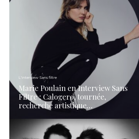
L'interview Sans filtre
Marie Poulain en Interview Sans
Filtre : Calogero, tournée,
recherche artistique…