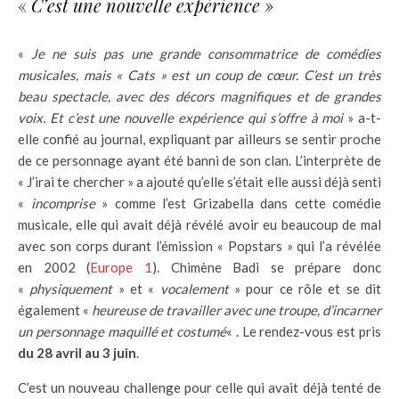
«
C’est une nouvelle expérience »
«
Je ne suis pas une grande consommatrice de comédies
musicales, mais « Cats » est un coup de cœur. C’est un très
beau spectacle, avec des décors magnifiques et de grandes
voix. Et c’est une nouvelle expérience qui s’offre à moi
» a-t-
elle confié au journal, expliquant par ailleurs se sentir proche
de ce personnage ayant été banni de son clan. L’interprète de
« J’irai te chercher » a ajouté qu’elle s’était elle aussi déjà senti
«
incomprise
» comme l’est Grizabella dans cette comédie
musicale, elle qui avait déjà révélé avoir eu beaucoup de mal
avec son corps durant l’émission « Popstars » qui l’a révélée
en 2002 (
Europe 1
). Chimène Badi se prépare donc
«
physiquement
» et «
vocalement
» pour ce rôle et se dit
également «
heureuse de travailler avec une troupe, d’incarner
un personnage maquillé et costumé
« . Le rendez-vous est pris
du 28 avril au 3 juin
.
C’est un nouveau challenge pour celle qui avait déjà tenté de