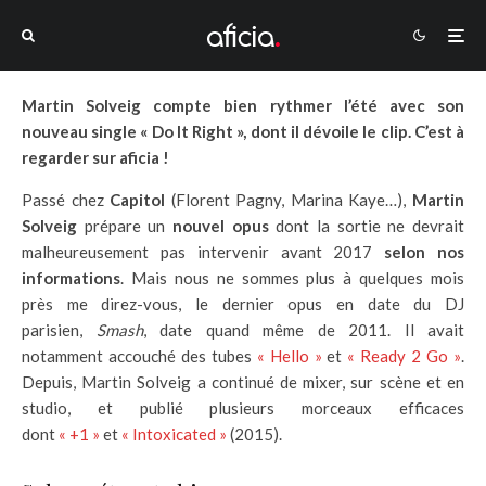
Martin Solveig compte bien rythmer l’été avec son
nouveau single « Do It Right », dont il dévoile le clip. C’est à
regarder sur aficia !
Passé chez
Capitol
(Florent Pagny, Marina Kaye…),
Martin
Solveig
prépare un
nouvel opus
dont la sortie ne devrait
malheureusement pas intervenir avant 2017
selon nos
informations
. Mais nous ne sommes plus à quelques mois
près me direz-vous, le dernier opus en date du DJ
parisien,
Smash
, date quand même de 2011. Il avait
notamment accouché des tubes
« Hello »
et
« Ready 2 Go »
.
Depuis, Martin Solveig a continué de mixer, sur scène et en
studio, et publié plusieurs morceaux efficaces
dont
« +1 »
et
« Intoxicated »
(2015).