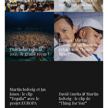
artistes. On en pense
nouvel album ‘Back to
quoi ?
life’ 12 ans plus tard
Europa : Martin
Solveig & Jax Jones de
Pharaonic Festival
retour avec “Lonely
2023 : le grand récap !
Heart”
Martin Solveig et Jax
Jones : le clip
David Guetta & Martin
“Tequila” avec le
Solveig : le clip de
projet EUROPA
“Thing for You”