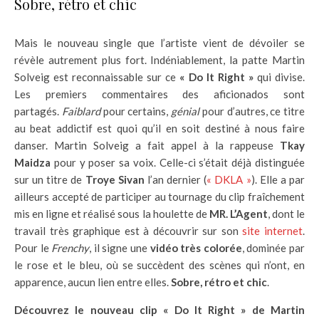
Sobre, rétro et chic
Mais le nouveau single que l’artiste vient de dévoiler se
révèle autrement plus fort. Indéniablement, la patte Martin
Solveig est reconnaissable sur ce
« Do It Right »
qui divise.
Les premiers commentaires des aficionados sont
partagés.
Faiblard
pour certains,
génial
pour d’autres, ce titre
au beat addictif est quoi qu’il en soit destiné à nous faire
danser. Martin Solveig a fait appel à la rappeuse
Tkay
Maidza
pour y poser sa voix. Celle-ci s’était déjà distinguée
sur un titre de
Troye Sivan
l’an dernier (
« DKLA »
). Elle a par
ailleurs accepté de participer au tournage du clip fraîchement
mis en ligne et réalisé sous la houlette de
MR. L’Agent
, dont le
travail très graphique est à découvrir sur son
site internet
.
Pour le
Frenchy
, il signe une
vidéo très colorée
, dominée par
le rose et le bleu, où se succèdent des scènes qui n’ont, en
apparence, aucun lien entre elles.
Sobre, rétro et chic
.
Découvrez le nouveau clip « Do It Right » de Martin