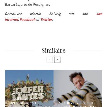
Barcarès, près de Perpignan.
Retrouvez Martin Solveig sur son
site
internet
,
Facebook
et
Twitter
.
Similaire
Les Déferlantes 2024 :
4 jours, 110 000
personnes, +50
Martin Solveig : son