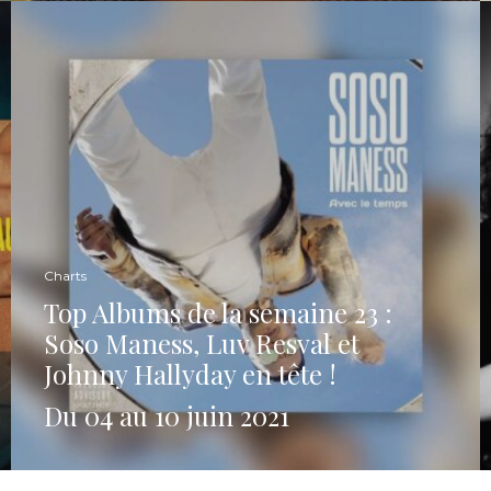
Charts
Top Albums de la semaine 23 :
Soso Maness, Luv Resval et
Johnny Hallyday en tête !
Du 04 au 10 juin 2021