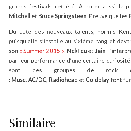
grands festivals cet été. A noter aussi la 
Mitchell
et
Bruce Springsteen
. Preuve que les 
Du côté des nouveaux talents, hormis Kend
puisqu’elle s’installe au sixième rang et deva
son
« Summer 2015 »
.
Nekfeu
et
Jain
, l’interp
par leur performance d’une certaine curiosité 
sont des groupes de rock q
:
Muse
,
AC/DC
,
Radiohead
et
Coldplay
font fur
Similaire