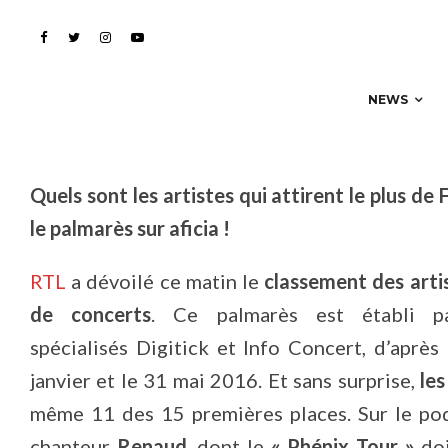
sur Internet
NEWS
Quels sont les artistes qui attirent le plus de
le palmarès sur aficia !
RTL
a dévoilé ce matin le
classement des
arti
de concerts
. Ce palmarès est établi pa
spécialisés Digitick et Info Concert, d’aprè
janvier et le 31 mai 2016. Et sans surprise,
le
même 11 des 15 premières places. Sur le pod
chanteur
Renaud
, dont le
« Phénix Tour »
doi