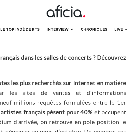
LE TOP INDÉ DE RTS
INTERVIEW
CHRONIQUES
LIVE
 Français dans les salles de concerts ? Découvrez
stes les plus recherchés
sur Internet en matière
r les sites de ventes et d’informations
s neuf millions requêtes formulées entre le 1er
s
artistes français pèsent pour 40%
et occupent
ium d’arrivée, on retrouve en pole position le
t démarrer au mois d’octobre. De nombreuses