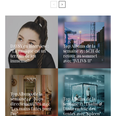
DAYSY en interview :
Top Albums de la
“La musique est un
semaine 15 : SCH de
terrain de jeu
retour au sommet
immense”
avec ‘JVLIVS II’
Top Albums de la
semaine 14 : Naps
Top Albums de la
directement N°1 avec
semaine 13 : Djadja &
‘Les mains faites pour
Dinaz en tête des
l’or’
ventes avec ‘Spleen’