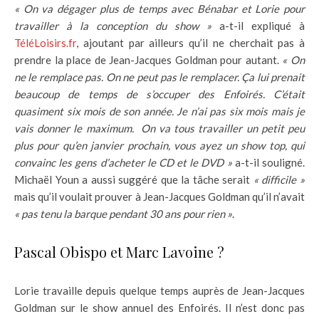
« On va dégager plus de temps avec
Bénabar
et
Lorie
pour
travailler à la conception du show »
a-t-il expliqué à
TéléLoisirs.fr
, ajoutant par ailleurs qu’il ne cherchait pas à
prendre la place de Jean-Jacques Goldman pour autant.
« O
n
ne le remplace pas. On ne peut pas le remplacer. Ça lui prenait
beaucoup de temps de s’occuper des Enfoirés. C’était
quasiment six mois de son année. Je n’ai pas six mois mais je
vais donner le maximum. On va tous travailler un petit peu
plus pour qu’en janvier prochain, vous ayez un show top, qui
convainc les gens d’acheter le CD et le DVD »
a-t-il souligné.
Michaël Youn a aussi suggéré que la tâche serait
« d
ifficile »
mais qu’il voulait prouver à Jean-Jacques Goldman qu’il n’avait
«
pas tenu la barque pendant 30 ans pour rien »
.
Pascal Obispo et Marc Lavoine ?
Lorie travaille depuis quelque temps auprès de Jean-Jacques
Goldman sur le show annuel des Enfoirés. Il n’est donc pas