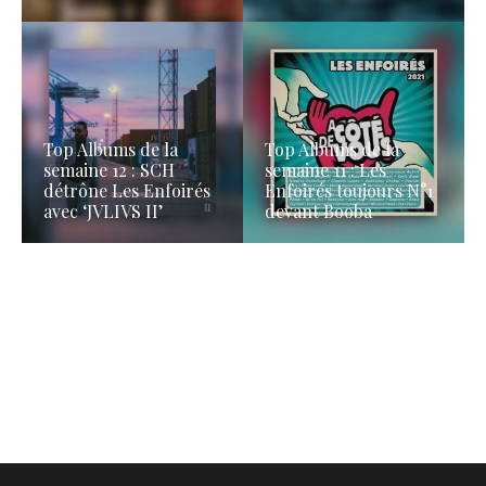
Top Albums de la
Top Albums de la
semaine 12 : SCH
semaine 11 : Les
détrône Les Enfoirés
Enfoirés toujours N°1
avec ‘JVLIVS II’
devant Booba