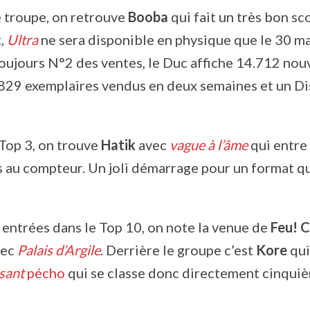
e troupe, on retrouve
Booba
qui fait un très bon s
t,
Ultra
ne sera disponible en physique que le 30 ma
 Toujours N°2 des ventes, le Duc affiche 14.712 nou
.829 exemplaires vendus en deux semaines et un D
Top 3, on trouve
Hatik
avec
vague à l’âme
qui entre
 au compteur. Un joli démarrage pour un format qui
 entrées dans le Top 10, on note la venue de
Feu! 
vec
Palais d’Argile
. Derrière le groupe c’est
Kore
qui
sant
pécho
qui se classe donc directement cinqui