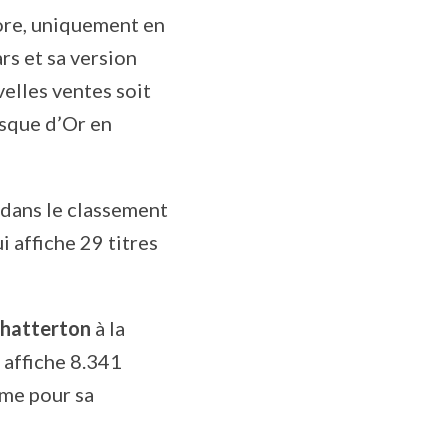
core, uniquement en
rs et sa version
velles ventes soit
isque d’Or en
 dans le classement
 affiche 29 titres
Chatterton
à la
 affiche 8.341
ème pour sa