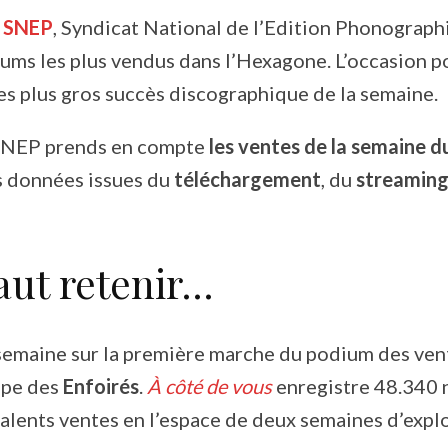
e
SNEP
, Syndicat National de l’Edition Phonographi
ums les plus vendus dans l’Hexagone. L’occasion po
les plus gros succès discographique de la semaine.
 SNEP prends en compte
les ventes de la semaine d
s données issues du
téléchargement
, du
streamin
faut retenir…
semaine sur la première marche du podium des ven
upe des
Enfoirés
.
À côté de vous
enregistre 48.340 
alents ventes en l’espace de deux semaines d’explo