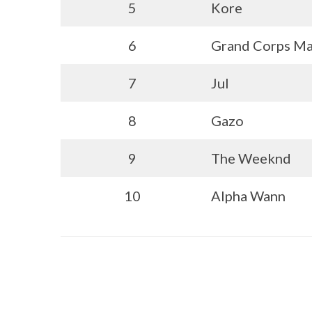
5
Kore
6
Grand Corps Ma
7
Jul
8
Gazo
9
The Weeknd
10
Alpha Wann