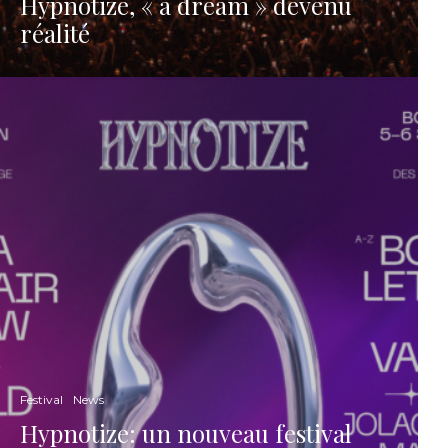
Hypnotize, « a dream » devenu
réalité
Festival
News
Hypnotize: un nouveau festival