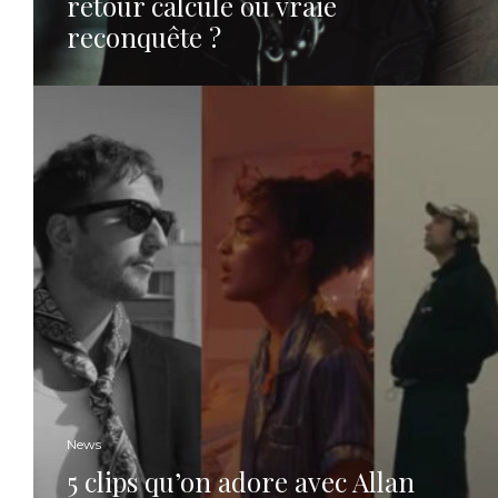
retour calculé ou vraie
reconquête ?
News
5 clips qu’on adore avec Allan