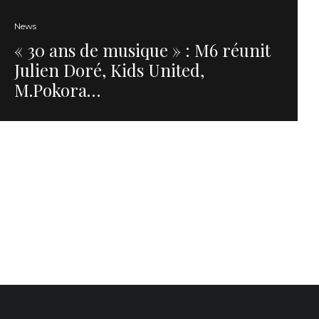
News
« 30 ans de musique » : M6 réunit
Julien Doré, Kids United,
M.Pokora…