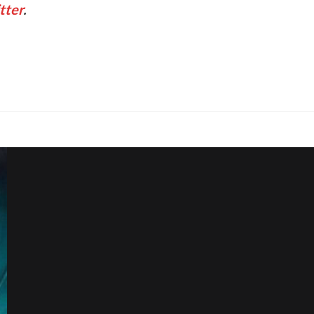
tter
.