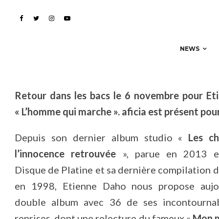
marche »…
NEWS
Retour dans les bacs le 6 novembre pour Et
« L’homme qui marche ». aficia est présent pour
Depuis son dernier album studio «
Les c
l’innocence retrouvée
», parue en 2013 et
Disque de Platine et sa dernière compilation d
en 1998, Etienne Daho nous propose aujo
double album avec 36 de ses incontournab
reprises, dont une relecture du fameux «
Mon m