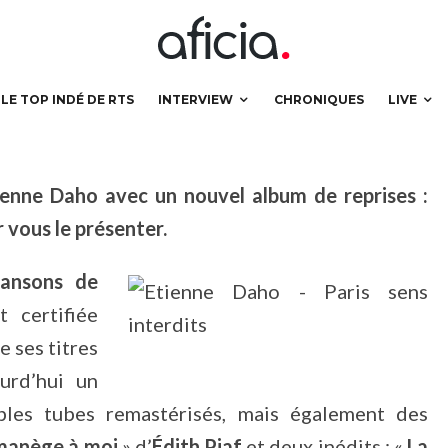
LE TOP INDÉ DE RTS
INTERVIEW
CHRONIQUES
LIVE
ienne Daho avec un nouvel album de reprises :
 vous le présenter.
hansons de
 certifiée
e ses titres
urd’hui un
les tubes remastérisés, mais également des
anège à moi
» d’
Édith Piaf
et deux inédits : «
La