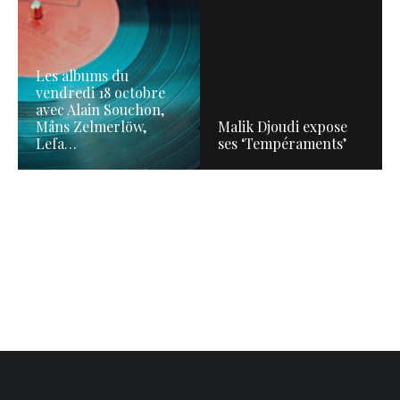
Les albums du
vendredi 18 octobre
avec Alain Souchon,
Måns Zelmerlöw,
Malik Djoudi expose
Lefa…
ses ‘Tempéraments’