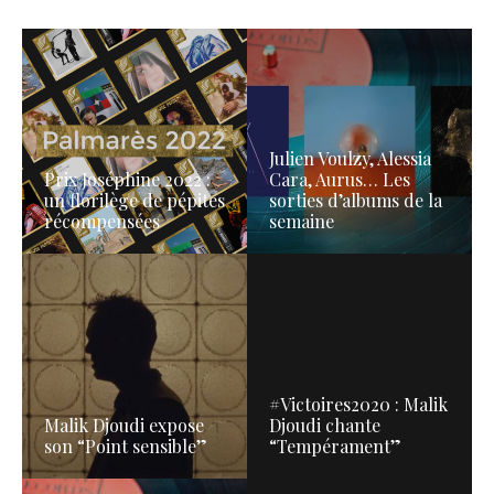
Julien Voulzy, Alessia
Prix Joséphine 2022 :
Cara, Aurus… Les
un florilège de pépites
sorties d’albums de la
récompensées
semaine
#Victoires2020 : Malik
Malik Djoudi expose
Djoudi chante
son “Point sensible”
“Tempérament”