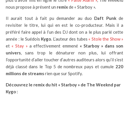
plus d’avoir mis en ligne le titre
« False Alarm »
, The Weeknd
nous propose à présent un
remix
de « Starboy ».
Il aurait tout à fait pu demander au duo
Daft Punk
de
revisiter le titre, lui qui en est le co-producteur. Mais il a
préféré faire appel à l’un des DJ dont on a le plus parlé cette
année : le Suédois
Kygo
. L’auteur des tubes
« Stole the Show »
et
« Stay »
a effectivement emmené
« Starboy » dans son
univers
, sans trop le dénaturer non plus, lui offrant
l’opportunité d’aller toucher d’autres auditeurs alors qu’il s’est
déjà classé dans le Top 5 de nombreux pays et cumule
220
millions de streams
rien que sur Spotify.
Découvrez le remix du hit « Starboy » de The Weeknd par
Kygo :