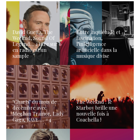
David Guetta, The
Entre inquiétude et
Weeknd, Sound Of
fascination,
Legend… 1 titre sur 6
l’intelligence
en radio est un
artificielle dans la
sample
musique divise
‘Charts’ du mois de
The Weeknd : le
décembre avec
Starboy brille une
Meghan Trainor, Lady
nouvelle fois à
Gaga, RAYE … #4
Coachella !