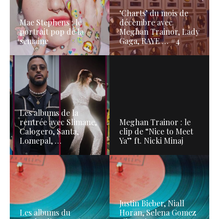
‘Charts’ du mois de
Mae Stephens : le
décembre avec
portrait pop de la
Meghan Trainor, Lady
semaine
Gaga, RAYE … #4
Les albums de la
rentrée avec Slimane,
Meghan Trainor : le
Calogero, Santa,
clip de “Nice to Meet
Lomepal, …
Ya” ft. Nicki Minaj
Justin Bieber, Niall
Les albums du
Horan, Selena Gomez