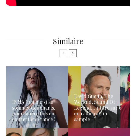
Similaire
David Guetta, The
INNA (toujours) au
Weeknd, Sound Of
sommet des charts,
Legend… 1 titre sur 6
pour la 1ère fois en
en radio est un
concert en France !
sample