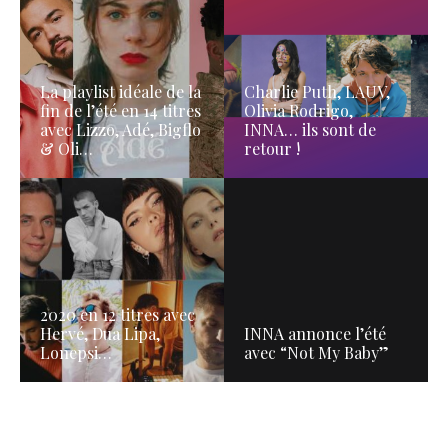
La playlist idéale de la
Charlie Puth, LAUV,
fin de l’été en 14 titres
Olivia Rodrigo,
avec Lizzo, Adé, Bigflo
INNA… ils sont de
& Oli…
retour !
2020 en 12 titres avec
Hervé, Dua Lipa,
INNA annonce l’été
Lonepsi…
avec “Not My Baby”