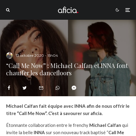
13 octobre 2020 - 15h04
“Call Me Now” : Michael Calfan et INNA font
chauffer les dancefloors
Michael Calfan fait équipe avec INNA afin de nous offrir le
titre “Call Me Now”. C’est à savourer sur aficia.
Étonnante collaboration entre le frenchy
Michael Calfan
qui
invite la belle
INNA
sur son nouveau track baptisé “
Call Me