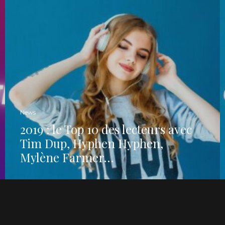
News
2019 : le Top 10 des lecteurs avec
Tim Dup, Hyphen Hyphen,
Mylène Farmer…