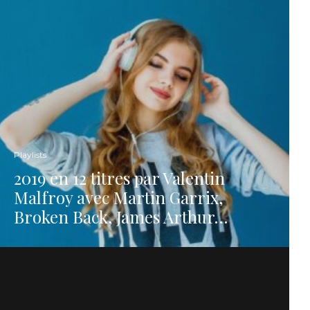
Playlists
2019 en 12 titres par Valentin
Malfroy avec Martin Garrix,
Broken Back, James Arthur…