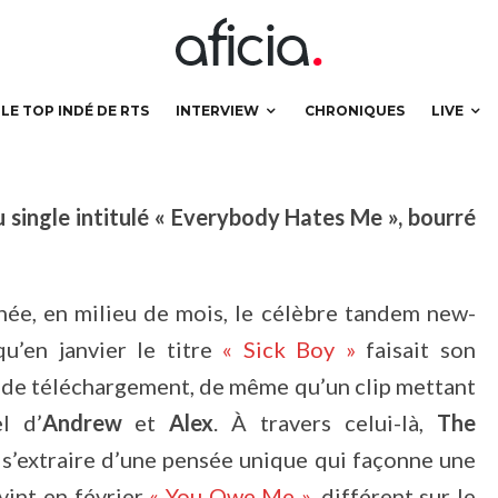
LE TOP INDÉ DE RTS
INTERVIEW
CHRONIQUES
LIVE
 single intitulé « Everybody Hates Me », bourré
nnée, en milieu de mois, le célèbre tandem new-
qu’en janvier le titre
« Sick Boy »
faisait son
t de téléchargement, de même qu’un clip mettant
l d’
Andrew
et
Alex
. À travers celui-là,
The
s’extraire d’une pensée unique qui façonne une
 vint en février
« You Owe Me »
, différent sur le