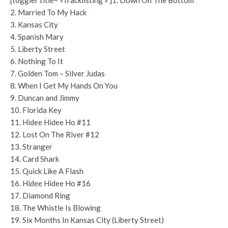
[toggler title= »Tracklisting » ]1. Down On The Bottom
2. Married To My Hack
3. Kansas City
4. Spanish Mary
5. Liberty Street
6. Nothing To It
7. Golden Tom – Silver Judas
8. When I Get My Hands On You
9. Duncan and Jimmy
10. Florida Key
11. Hidee Hidee Ho #11
12. Lost On The River #12
13. Stranger
14. Card Shark
15. Quick Like A Flash
16. Hidee Hidee Ho #16
17. Diamond Ring
18. The Whistle Is Blowing
19. Six Months In Kansas City (Liberty Street)