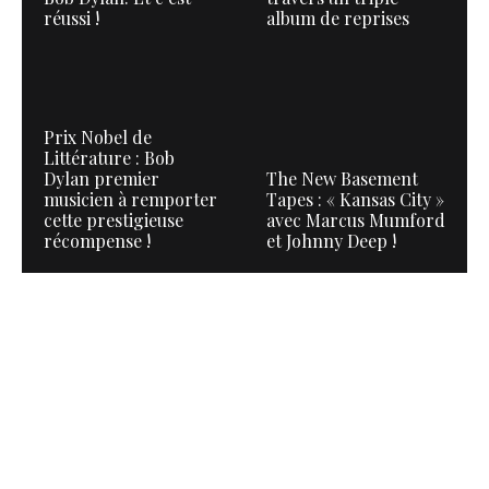
réussi !
album de reprises
Prix Nobel de
Littérature : Bob
Dylan premier
The New Basement
musicien à remporter
Tapes : « Kansas City »
cette prestigieuse
avec Marcus Mumford
récompense !
et Johnny Deep !