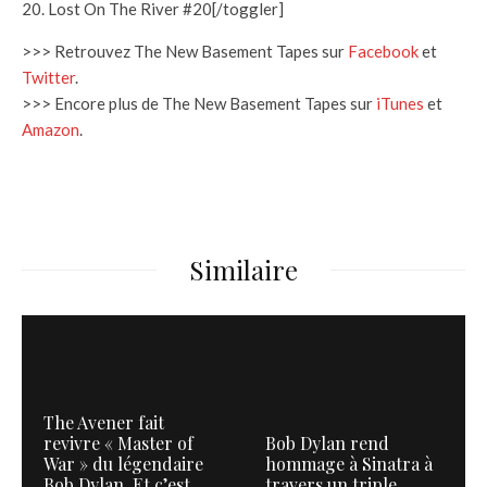
20. Lost On The River #20[/toggler]
>>> Retrouvez The New Basement Tapes sur
Facebook
et
Twitter
.
>>> Encore plus de The New Basement Tapes sur
iTunes
et
Amazon
.
Similaire
The Avener fait
revivre « Master of
Bob Dylan rend
War » du légendaire
hommage à Sinatra à
Bob Dylan. Et c’est
travers un triple