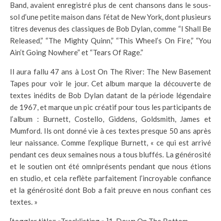
Band, avaient enregistré plus de cent chansons dans le sous-
sol d’une petite maison dans l’état de New York, dont plusieurs
titres devenus des classiques de Bob Dylan, comme “I Shall Be
Released,” “The Mighty Quinn,” “This Wheel’s On Fire,” “You
Ain’t Going Nowhere” et “Tears Of Rage.”
Il aura fallu 47 ans à Lost On The River: The New Basement
Tapes pour voir le jour. Cet album marque la découverte de
textes inédits de Bob Dylan datant de la période légendaire
de 1967, et marque un pic créatif pour tous les participants de
l’album : Burnett, Costello, Giddens, Goldsmith, James et
Mumford. Ils ont donné vie à ces textes presque 50 ans après
leur naissance. Comme l’explique Burnett, « ce qui est arrivé
pendant ces deux semaines nous a tous bluffés. La générosité
et le soutien ont été omniprésents pendant que nous étions
en studio, et cela reflète parfaitement l’incroyable confiance
et la générosité dont Bob a fait preuve en nous confiant ces
textes. »