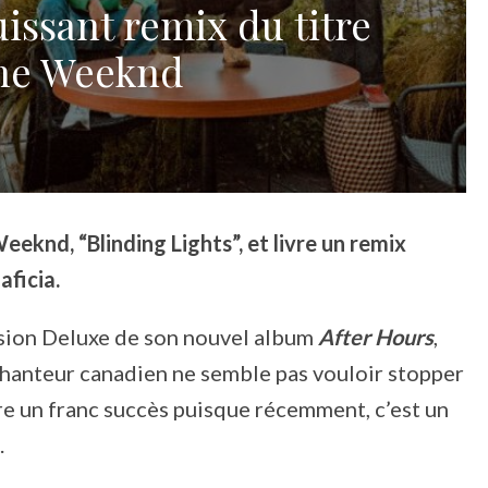
uissant remix du titre
The Weeknd
eeknd, “Blinding Lights”, et livre un remix
aficia.
rsion Deluxe de son nouvel album
After Hours
,
chanteur canadien ne semble pas vouloir stopper
tre un franc succès puisque récemment, c’est un
.