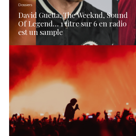
Dossiers
David Guetta, The Weeknd, Sound
Of Legend… 1 titre sur 6 en radio
est un sample