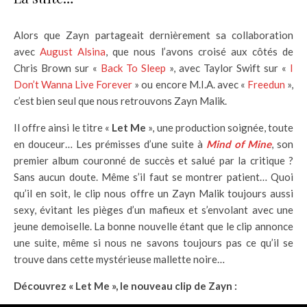
Alors que Zayn partageait dernièrement sa collaboration
avec
August Alsina
, que nous l’avons croisé aux côtés de
Chris Brown sur «
Back To Sleep
», avec Taylor Swift sur «
I
Don’t Wanna Live Forever
» ou encore M.I.A. avec «
Freedun
»,
c’est bien seul que nous retrouvons Zayn Malik.
Il offre ainsi le titre «
Let Me
», une production soignée, toute
en douceur… Les prémisses d’une suite à
Mind of Mine
, son
premier album couronné de succès et salué par la critique ?
Sans aucun doute. Même s’il faut se montrer patient… Quoi
qu’il en soit, le clip nous offre un Zayn Malik toujours aussi
sexy, évitant les pièges d’un mafieux et s’envolant avec une
jeune demoiselle. La bonne nouvelle étant que le clip annonce
une suite, même si nous ne savons toujours pas ce qu’il se
trouve dans cette mystérieuse mallette noire…
Découvrez « Let Me », le nouveau clip de Zayn :