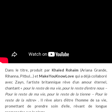
Dans le titre, produit par
Khaled Rohaim
(Ariana Grande,
Rihanna, Pitbul…) et
MakeYouKnowLove
qui a déjà collaboré
avec Zayn, l’artiste britannique rêve d’un amour éternel,
chantant «
pour le reste de ma vie, pour le reste d’entre nous –
Pour le reste de ma vie, pour le reste de la tienne – Pour le
reste de la nôtre
« . Il rêve alors d’être l’homme de sa vie,
promettant de prendre soin d’elle, rêvant de longue